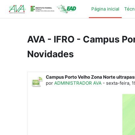
Ir para o conteúdo principal
Página inicial
Técn
AVA - IFRO - Campus Po
Novidades
Campus Porto Velho Zona Norte ultrapass
por
ADMINISTRADOR AVA
-
sexta-feira, 1