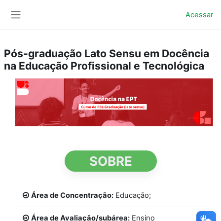
Ir para o conteúdo principal
Acessar
Painel lateral
Pós-graduação Lato Sensu em Docência
na Educação Profissional e Tecnológica
SOBRE
Área de Concentração:
Educação;
Área de Avaliação/subárea:
Ensino