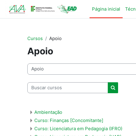
Ir para o conteúdo principal
Página inicial
Técn
Cursos
Apoio
Apoio
Categorias de Cursos
Buscar cursos
Buscar cu
Ambientação
Curso: Finanças [Concomitante]
Curso: Licenciatura em Pedagogia (IFRO)