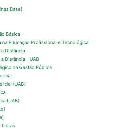
inas Base]
ão Básica
na Educação Profissional e Tecnológica
a Distância
a Distância - UAB
égico na Gestão Pública
ercial
rcial (UAB)
ica
ica (UAB)
te]
e]
 Libras